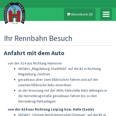
Warenkorb
(
0
)
Ihr Rennbahn Besuch
MEIN KONTO
Anfahrt mit dem Auto
TICKETS
von der A14 aus Richtung Hannover
Abfahrt „Magdeburg-Stadtfeld“ auf die B1 in Richtung
JAHRESKARTE 2026
Magdeburg-Zentrum
geradeaus über zwei Elbbrücken fahren und auf der
GUTSCHEINE
zweiten Elbbrücke links einordnen
an der Kreuzung mit der ARAL-Tankstelle links abbiegen in
ANREISE & TRIBÜNENPLAN
die Herrenkrugstraße geradeaus fahren bis zu den
Herrenkrug-Parkanlagen
HOMEPAGE
von der A14 aus Richtung Leipzig bzw. Halle (Saale)
Abfahrt „Cityring Nord/Universität/Zentrum“ auf die B1 in